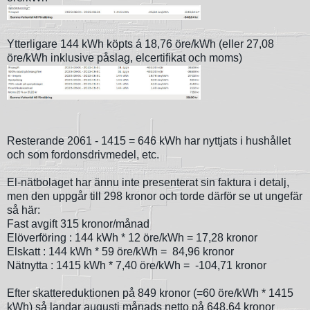
Ytterligare 144 kWh köpts á 18,76 öre/kWh (eller 27,08
öre/kWh inklusive påslag, elcertifikat och moms)
Resterande 2061 - 1415 = 646 kWh har nyttjats i hushållet
och som fordonsdrivmedel, etc.
El-nätbolaget har ännu inte presenterat sin faktura i detalj,
men den uppgår till 298 kronor och torde därför se ut ungefär
så här:
Fast avgift 315 kronor/månad
Elöverföring : 144 kWh * 12 öre/kWh = 17,28 kronor
Elskatt : 144 kWh * 59 öre/kWh = 84,96 kronor
Nätnytta : 1415 kWh * 7,40 öre/kWh = -104,71 kronor
Efter skattereduktionen på 849 kronor (=60 öre/kWh * 1415
kWh) så landar augusti månads netto på 648,64 kronor