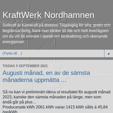
KraftWerk Nordhamnen
Solkraft är Kärnkraft på distans! Tillgänglig för alla, gratis och
begränsat farlig, bara man tänker till lite och helt överlägsen
om du vill bli vinnare i spelet om beskattning och skenande
energipriser.
▼
TISDAG 5 SEPTEMBER 2023
Augusti månad, en av de sämsta
månaderna uppmätta ...
Så nu kan vi preliminärt räkna ut resultatet för augusti månad
2023, kanske den sämsta månaden på länge, men som
ändå går på plus ..
Producerade kWh 2061 kWh varav 1415 kWh sålts á 45,84
öre/kWh