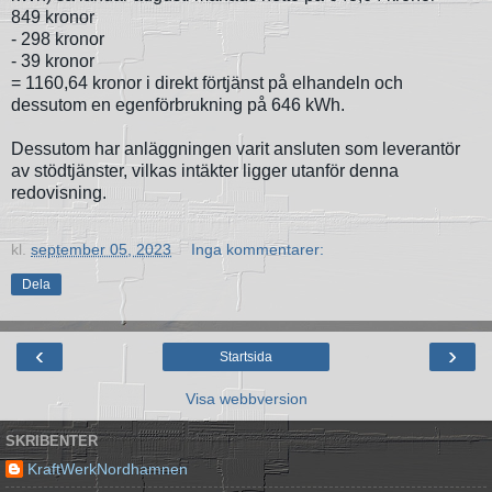
849 kronor
- 298 kronor
- 39 kronor
= 1160,64 kronor i direkt förtjänst på elhandeln och
dessutom en egenförbrukning på 646 kWh.
Dessutom har anläggningen varit ansluten som leverantör
av stödtjänster, vilkas intäkter ligger utanför denna
redovisning.
kl.
september 05, 2023
Inga kommentarer:
Dela
‹
›
Startsida
Visa webbversion
SKRIBENTER
KraftWerkNordhamnen