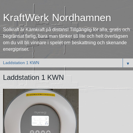
KraftWerk Nordhamnen
Solkraft är Kärnkraft på distans! Tillgänglig för alla, gratis och
begränsat farlig, bara man tänker till lite och helt överlägsen
om du vill bli vinnare i spelet om beskattning och skenande
energipriser.
▼
Laddstation 1 KWN