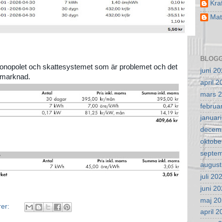
Kra
Mat
BLOGG
smonopolet och skattesystemet som är problemet och det
juni 2
elmarknad.
april 
mars 
februa
januar
decem
oktobe
septe
august
juli 20
juni 2
maj 2
rer:
april 