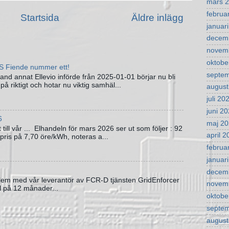
mars 
februa
Startsida
Äldre inlägg
januar
decem
novem
oktobe
S Fiende nummer ett!
septe
land annat Ellevio införde från 2025-01-01 börjar nu bli
 på riktigt och hotar nu viktig samhäl...
august
juli 20
juni 2
6
maj 2
t till vår ... Elhandeln för mars 2026 ser ut som följer : 92
april 
pris på 7,70 öre/kWh, noteras a...
februa
januar
decem
oblem med vår leverantör av FCR-D tjänsten GridEnforcer
novem
al på 12 månader...
oktobe
septe
august