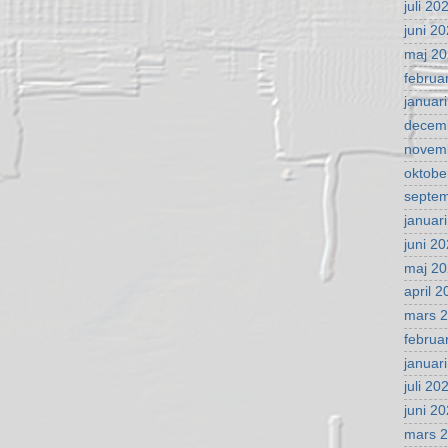
juli 20
juni 2
maj 2
februa
januar
decem
novem
oktobe
septe
januar
juni 2
maj 2
april 
mars 
februa
januar
juli 20
juni 2
mars 