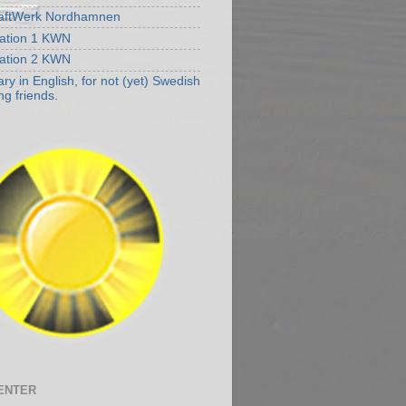
aftWerk Nordhamnen
ation 1 KWN
ation 2 KWN
y in English, for not (yet) Swedish
ng friends.
ENTER