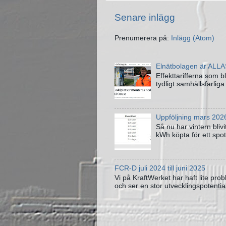
Senare inlägg
Prenumerera på:
Inlägg (Atom)
Elnätbolagen är ALLA
Effekttarifferna som b
tydligt samhällsfarliga
Uppföljning mars 202
Så nu har vintern blivi
kWh köpta för ett spot
FCR-D juli 2024 till juni 2025
Vi på KraftWerket har haft lite pr
och ser en stor utvecklingspotenti