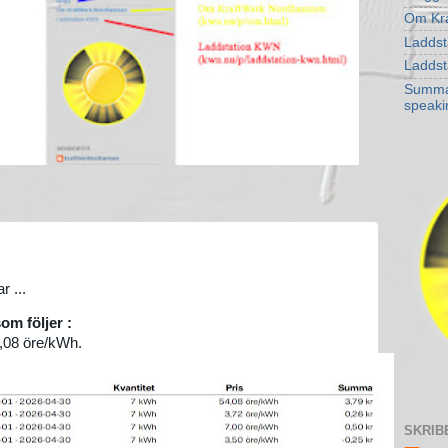
Om Kr
Laddst
Laddst
Summar
speaki
r ...
om följer :
4,08 öre/kWh.
SKRIB