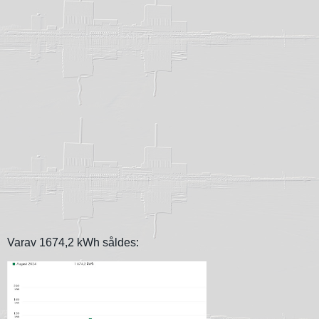
Varav 1674,2 kWh såldes: