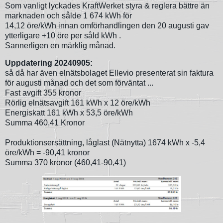
Som vanligt lyckades KraftWerket styra & reglera bättre än
marknaden och sålde 1 674 kWh för
14,12 öre/kWh innan omförhandlingen den 20 augusti gav
ytterligare +10 öre per såld kWh .
Sannerligen en märklig månad.
Uppdatering 20240905:
så då har även elnätsbolaget Ellevio presenterat sin faktura
för augusti månad och det som förväntat ...
Fast avgift 355 kronor
Rörlig elnätsavgift 161 kWh x 12 öre/kWh
Energiskatt 161 kWh x 53,5 öre/kWh
Summa 460,41 Kronor
Produktionsersättning, låglast (Nätnytta) 1674 kWh x -5,4
öre/kWh = -90,41 kronor
Summa 370 kronor (460,41-90,41)