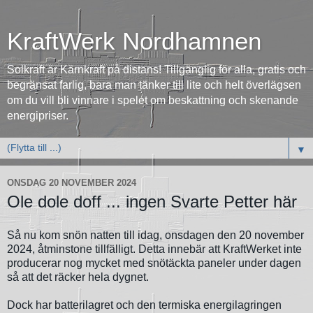
KraftWerk Nordhamnen
Solkraft är Kärnkraft på distans! Tillgänglig för alla, gratis och
begränsat farlig, bara man tänker till lite och helt överlägsen
om du vill bli vinnare i spelet om beskattning och skenande
energipriser.
▼
ONSDAG 20 NOVEMBER 2024
Ole dole doff ... ingen Svarte Petter här
Så nu kom snön natten till idag, onsdagen den 20 november
2024, åtminstone tillfälligt. Detta innebär att KraftWerket inte
producerar nog mycket med snötäckta paneler under dagen
så att det räcker hela dygnet.
Dock har batterilagret och den termiska energilagringen