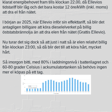
klarat energibehovet fram tills klockan 22.00, då Ellevios
tidstariff blir låg och det bara kostar 12 öre/kWh (inkl. moms)
att dra el från nätet.
I början av 2025, när Ellevio inför sin effekttariff, så blir det
antagligen billigare att köra dieselelverket på billig
öststatsbrännolja än att dra elen från nätet (Grattis Ellevio).
Nu turar det sig dock så att just i natt så är elen relativt billig
från klockan 23:00, så då blir det till att köra hårt, mycket
hårt.
Så imorgon bitti, med 80% i laddningsnivå i batterilagret och
60-80 grader Celsius i ackumulatortanken så behövs ingen
mer el köpas på ett tag.