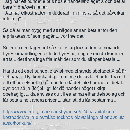
"Jag har ett bundet elpris hos elhandelsbolaget X och det är
bara Y öre/kWh" eller
"Jag har elkostnaden inkluderad i min hyra, så det påverkar
inte mig"
Så då är man trygg med att någon annan betalar för den
elpriskatastrof som pågår ... tror inte det ..
Sitter du i en lägenhet så skulle jag frukta den kommande
hyresförhandlingen och de hyreshöjningar som du kommer
att få .. det finns inga fria måltider som du slipper betala ...
Har du ett eget bundet elavtal med elhandelsbolaget X så är
det bara att lyckönska dig ... om inte det avtalet är för bra och
ditt elhandelsbolag går i putten då det inte har råd att betala
dyrt och sälja (för)billigt, för då händer något riktigt
obehagligt ... då anvisas du till ett annat elhandelsbolag och
får betala helt andra priser ... utan att du får bestämma ...
https://www.energimarknadsbyran.se/el/dina-avtal-och-
kostnader/valja-elavtal/sa-tecknas-elavtal/inga-eller-avsluta-
avtal/konkurs/