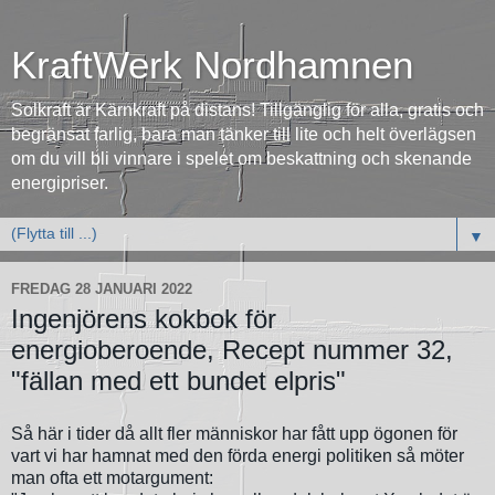
KraftWerk Nordhamnen
Solkraft är Kärnkraft på distans! Tillgänglig för alla, gratis och
begränsat farlig, bara man tänker till lite och helt överlägsen
om du vill bli vinnare i spelet om beskattning och skenande
energipriser.
▼
FREDAG 28 JANUARI 2022
Ingenjörens kokbok för
energioberoende, Recept nummer 32,
"fällan med ett bundet elpris"
Så här i tider då allt fler människor har fått upp ögonen för
vart vi har hamnat med den förda energi politiken så möter
man ofta ett motargument: