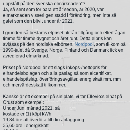
uppstått på den svenska elmarknaden"?
Ja, så sent som för bara ett år sedan, år 2020, var
elmarknaden visserligen stadd i förändring, men inte så
galet som den blivit under år 2021.
I grunden så bestäms elpriset utifrån tillgång och efterfrågan,
timme för timme dygnet och året runt. Detta elpris kan
avläsas på den nordiska elbörsen,
Nordpool
, som tillkom på
1990-talet då Sverige, Norge, Finland och Danmark fick en
avreglerad elmarknad.
Priset på Nordpool är ett slags inköps-/nettopris för
elhandelsbolagen och alla påslag så som elcertifikat,
elhandelspåslag, överföringsavgifter, energiskatt mm, mm
och mervärdesskatt tillkommer.
Kanske är ett exempel på sin plats, vi tar Ellevio:s elnät på
Orust som exempel:
Under Juni månad 2021, så
kostade en(1) köpt kWh
19,84 öre att överföra till din anläggning
35,60 öre i energiskatt