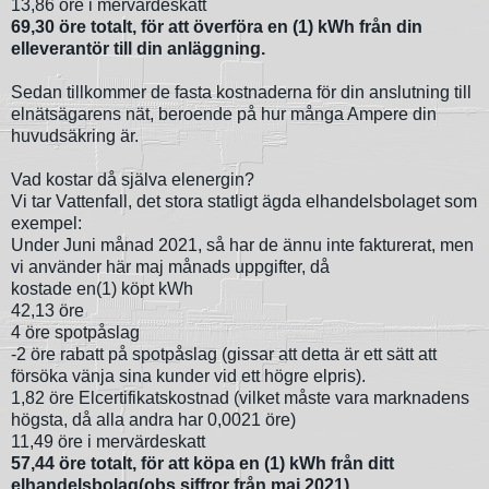
13,86 öre i mervärdeskatt
69,30 öre totalt, för att överföra en (1) kWh från din
elleverantör till din anläggning.
Sedan tillkommer de fasta kostnaderna för din anslutning till
elnätsägarens nät, beroende på hur många Ampere din
huvudsäkring är.
Vad kostar då själva elenergin?
Vi tar Vattenfall, det stora statligt ägda elhandelsbolaget som
exempel:
Under Juni månad 2021, så har de ännu inte fakturerat, men
vi använder här maj månads uppgifter, då
kostade en(1) köpt kWh
42,13 öre
4 öre spotpåslag
-2 öre rabatt på spotpåslag (gissar att detta är ett sätt att
försöka vänja sina kunder vid ett högre elpris).
1,82 öre Elcertifikatskostnad (vilket måste vara marknadens
högsta, då alla andra har 0,0021 öre)
11,49 öre i mervärdeskatt
57,44 öre totalt, för att köpa en (1) kWh från ditt
elhandelsbolag(obs siffror från maj 2021).