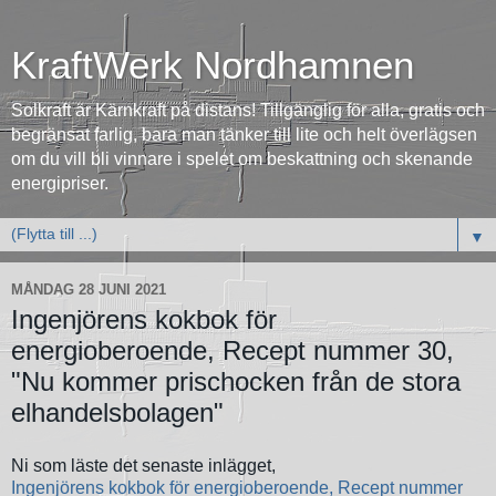
KraftWerk Nordhamnen
Solkraft är Kärnkraft på distans! Tillgänglig för alla, gratis och
begränsat farlig, bara man tänker till lite och helt överlägsen
om du vill bli vinnare i spelet om beskattning och skenande
energipriser.
▼
MÅNDAG 28 JUNI 2021
Ingenjörens kokbok för
energioberoende, Recept nummer 30,
"Nu kommer prischocken från de stora
elhandelsbolagen"
Ni som läste det senaste inlägget,
Ingenjörens kokbok för energioberoende, Recept nummer